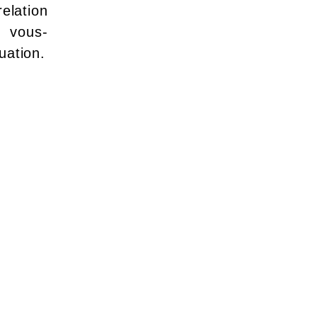
relation
 vous-
uation.