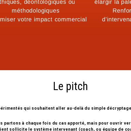
thiques, déontologiques ou
élargir la pa
méthodologiques
Renfor
miser votre impact commercial
d'interven
Le pitch
rimentés qui souhaitent aller au-delà du simple décryptage 
partons à chaque fois du cas apporté, mais pour ouvrir vers
nt sollicite le système intervenant (coach, ou équipe de coac