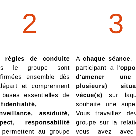
2
3
es
règles de conduite
A
chaque séance
,
ns le groupe sont
participant a l'
oppo
firmées ensemble dès
d'amener un
départ et comprennent
plusieurs) situat
 bases essentielles de
vécue(s)
sur laque
fidentialité,
souhaite une super
nveillance, assiduité,
Vous travaillez de
pect, responsabilité
groupe sur la relat
 permettent au groupe
vous avez avec