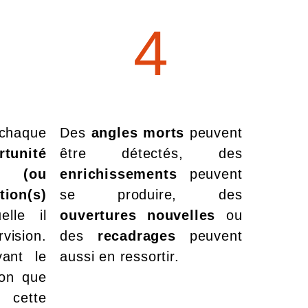
4
 chaque
Des
angles morts
peuvent
rtunité
être détectés, des
e (ou
enrichissements
peuvent
ion(s)
se produire, des
lle il
ouvertures nouvelles
ou
vision.
des
recadrages
peuvent
vant le
aussi en ressortir.
ion que
 cette